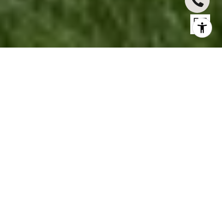
501 N. CAHUENGA BLVD
501 N. Cahuenga Boulevard, Hancock
Park, CA
$3,795,000